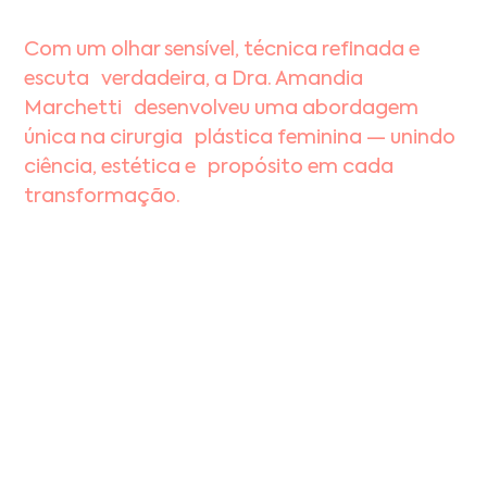
Com um olhar sensível, técnica refinada e
escuta verdadeira, a Dra. Amandia
Marchetti desenvolveu uma abordagem
única na cirurgia plástica feminina — unindo
ciência, estética e propósito em cada
transformação.
Dra. Amandia Marchetti é cirurgiã plástica
com formação sólida, experiência nacional
e internacional e uma missão muito clara:
elevar a autoestima de suas pacientes com
resultados sofisticados, seguros e que
respeitam profundamente a individualidade
de cada
mulher.