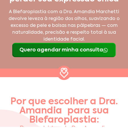
A Blefaroplastia com a Dra. Amandia Marchetti
devolve leveza à região dos olhos, suavizando o
excesso de pele e bolsas nas pálpebras — com
naturalidade, precisão e respeito total à sua
identidade facial.
Quero agendar minha consulta
Por que escolher a Dra.
Amandia para sua
Blefaroplastia: